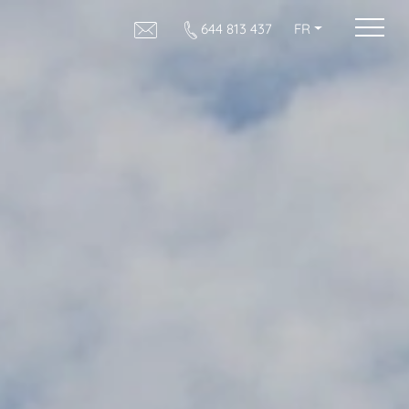
644 813 437
FR